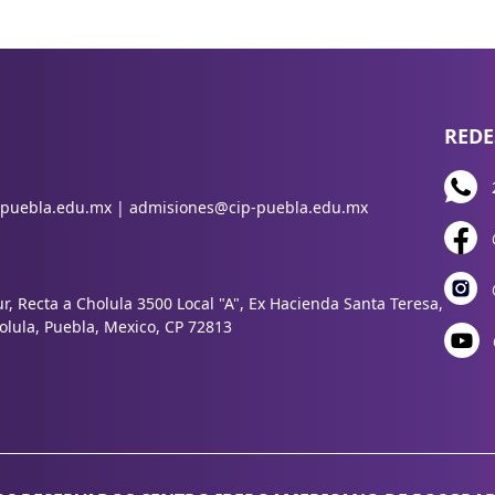
REDE
-puebla.edu.mx | admisiones@cip-puebla.edu.mx
ur, Recta a Cholula 3500 Local "A", Ex Hacienda Santa Teresa,
lula, Puebla, Mexico, CP 72813